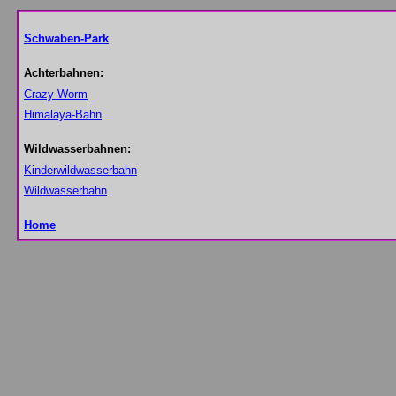
Schwaben-Park
Achterbahnen:
Crazy Worm
Himalaya-Bahn
Wildwasserbahnen:
Kinderwildwasserbahn
Wildwasserbahn
Home