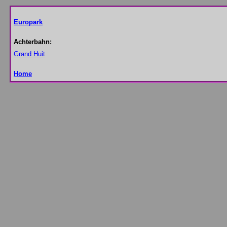
Europark
Achterbahn:
Grand Huit
Home